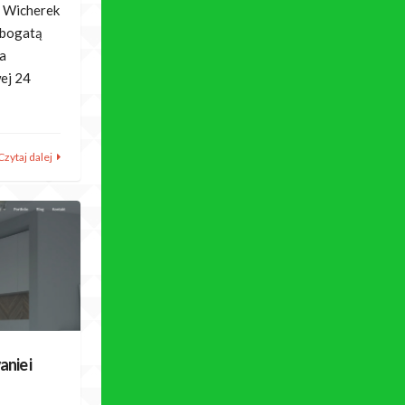
y Wicherek
 bogatą
za
wej 24
Czytaj dalej
nie i