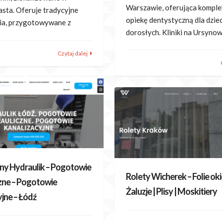
Warszawie, oferująca kompl
asta. Oferuje tradycyjne
opiekę dentystyczną dla dziec
nia, przygotowywane z
dorosłych. Kliniki na Ursynow
Czytaj dalej
y Hydraulik – Pogotowie
Rolety Wicherek – Folie oki
zne – Pogotowie
Żaluzje | Plisy | Moskitiery
jne – Łódź