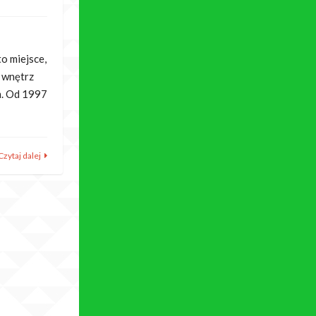
o miejsce,
 wnętrz
m. Od 1997
Czytaj dalej