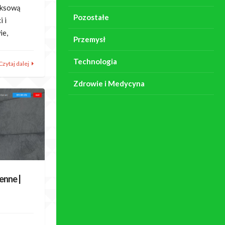
eksową
Pozostałe
i i
ie,
Przemysł
Technologia
Czytaj dalej
Zdrowie i Medycyna
enne |