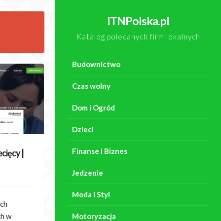
ITNPolska.pl
Katalog polecanych firm lokalnych
Budownictwo
Czas wolny
Dom i Ogród
Dzieci
Finanse i Biznes
cięcy |
Jedzenie
Moda i Styl
ch
ch w
Motoryzacja