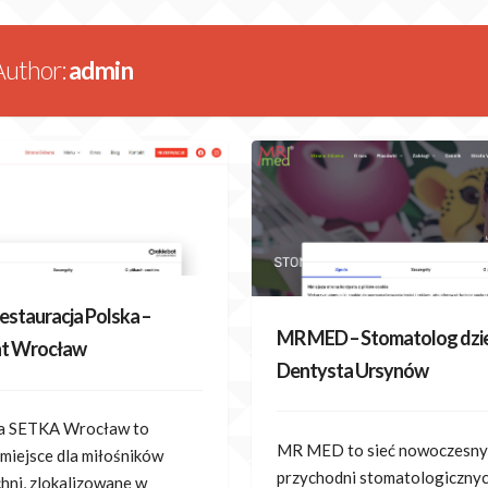
Author:
admin
estauracja Polska –
MR MED – Stomatolog dzie
nt Wrocław
Dentysta Ursynów
ja SETKA Wrocław to
MR MED to sieć nowoczesny
miejsce dla miłośników
przychodni stomatologiczny
chni, zlokalizowane w