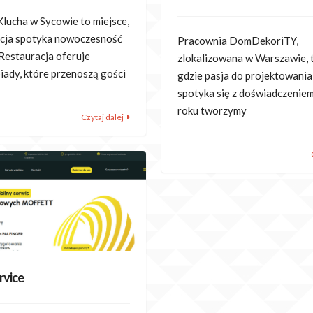
Klucha w Sycowie to miejsce,
ycja spotyka nowoczesność
Pracownia DomDekoriTY,
 Restauracja oferuje
zlokalizowana w Warszawie, t
ady, które przenoszą gości
gdzie pasja do projektowania
spotyka się z doświadczenie
roku tworzymy
Czytaj dalej
ervice