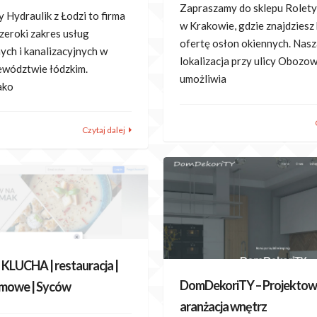
Zapraszamy do sklepu Rolet
 Hydraulik z Łodzi to firma
w Krakowie, gdzie znajdziesz
zeroki zakres usług
ofertę osłon okiennych. Nas
ych i kanalizacyjnych w
lokalizacja przy ulicy Obozo
jewództwie łódzkim.
umożliwia
ako
Czytaj dalej
 KLUCHA | restauracja |
DomDekoriTY – Projektowa
omowe | Syców
aranżacja wnętrz