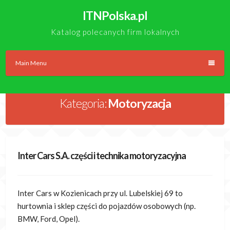
Skip
ITNPolska.pl
to
content
Katalog polecanych firm lokalnych
Main Menu
Kategoria:
Motoryzacja
Inter Cars S.A. części i technika motoryzacyjna
Inter Cars w Kozienicach przy ul. Lubelskiej 69 to
hurtownia i sklep części do pojazdów osobowych (np.
BMW, Ford, Opel).