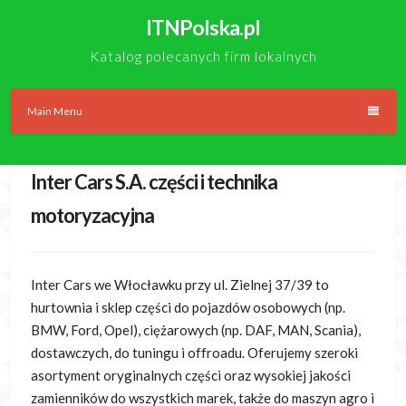
Skip
ITNPolska.pl
to
content
Katalog polecanych firm lokalnych
Main Menu
Inter Cars S.A. części i technika
motoryzacyjna
Inter Cars we Włocławku przy ul. Zielnej 37/39 to
hurtownia i sklep części do pojazdów osobowych (np.
BMW, Ford, Opel),
ciężarowych (np. DAF, MAN, Scania),
dostawczych, do tuningu i offroadu. Oferujemy szeroki
asortyment oryginalnych części oraz wysokiej jakości
zamienników do wszystkich marek, także do maszyn agro i