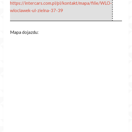
https://intercars.com.pl/pl/kontakt/mapa/filie/WLO-
wloclawek-ul-zielna-37-39
Mapa dojazdu: