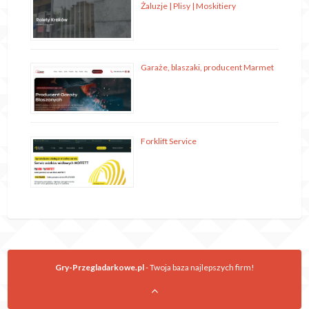
Żaluzje | Plisy | Moskitiery
Garaże, blaszaki, producent Marmet
Forklift Service
Gry-Przegladarkowe.pl
- Twoja baza najlepszych firm!