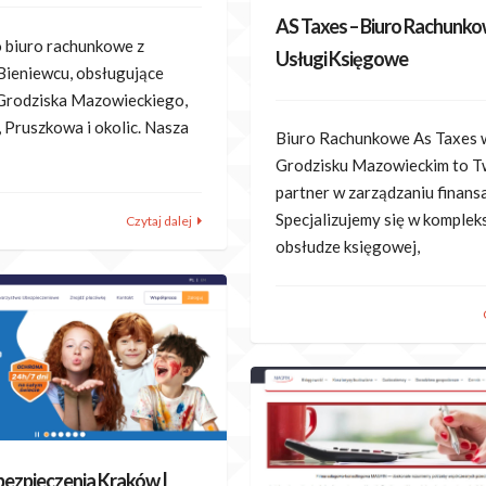
AS Taxes – Biuro Rachunko
o biuro rachunkowe z
Usługi Księgowe
 Bieniewcu, obsługujące
 Grodziska Mazowieckiego,
 Pruszkowa i okolic. Nasza
Biuro Rachunkowe As Taxes 
Grodzisku Mazowieckim to T
partner w zarządzaniu finansa
Specjalizujemy się w komple
Czytaj dalej
obsłudze księgowej,
Ubezpieczenia Kraków |