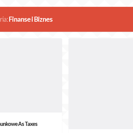
ria:
Finanse i Biznes
hunkowe As Taxes