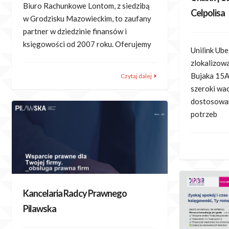
Biuro Rachunkowe Lontom, z siedzibą
Celpolisa
w Grodzisku Mazowieckim, to zaufany
partner w dziedzinie finansów i
księgowości od 2007 roku. Oferujemy
Unilink Ub
zlokalizowa
Bujaka 15A
Czytaj dalej
szeroki wa
dostosowan
potrzeb
Kancelaria Radcy Prawnego
Pilawska