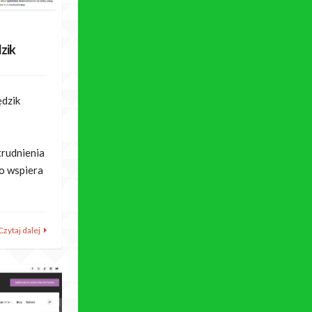
zik
dzik
trudnienia
o wspiera
Czytaj dalej