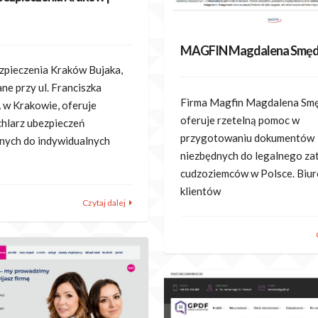
MAGFIN Magdalena Smęd
ezpieczenia Kraków Bujaka,
ne przy ul. Franciszka
Firma Magfin Magdalena Smę
 w Krakowie, oferuje
oferuje rzetelną pomoc w
chlarz ubezpieczeń
przygotowaniu dokumentów
ych do indywidualnych
niezbędnych do legalnego za
cudzoziemców w Polsce. Biur
klientów
Czytaj dalej