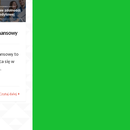
inansowy
ansowy to
ca się w
.
Czytaj dalej