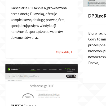
Kancelaria PILAWSKA, prowadzona
przez Anetę Pilawską, oferuje
D P Biuro
kompleksową obsługę prawną firm,
specjalizując się w windykacji
należności, sporządzaniu wzorów
Biuro rachu
dokumentów oraz
Góry to mie
profesjona
kadrowo-pł
Czytaj dalej
nowoczesn
Enova,