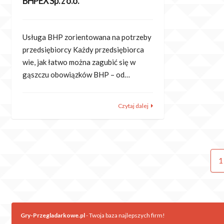
BHPEX Sp. z o.o.
Usługa BHP zorientowana na potrzeby
przedsiębiorcy Każdy przedsiębiorca
wie, jak łatwo można zagubić się w
gąszczu obowiązków BHP – od…
Czytaj dalej
Nawigacja
P
1
po
wpisach
Gry-Przegladarkowe.pl
- Twoja baza najlepszych firm!