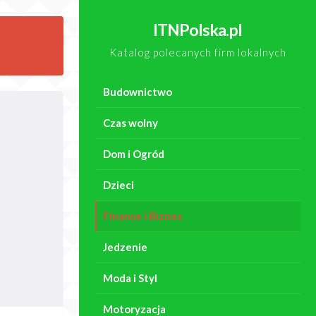
ITNPolska.pl
Katalog polecanych firm lokalnych
Budownictwo
Czas wolny
Dom i Ogród
Dzieci
Finanse i Biznes
Jedzenie
Moda i Styl
Motoryzacja