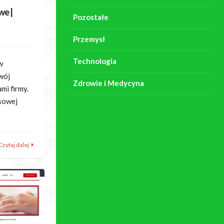
we |
Pozostałe
Przemysł
Technologia
w
wój
Zdrowie i Medycyna
mi firmy.
ksowej
Czytaj dalej