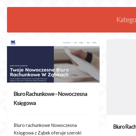
Skip
to
Katego
content
Biuro Rachunkowe – Nowoczesna
Księgowa
Biuro rachunkowe Nowoczesna
Biuro Rac
Księgowa z Ząbek oferuje szeroki