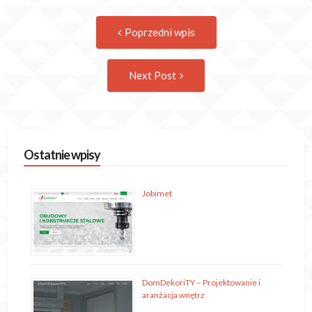
Post
Previous
Poprzedni wpis
post:
navigation
Następny
Next Post
wpis
Ostatnie wpisy
Jobimet
DomDekoriTY – Projektowanie i
aranżacja wnętrz