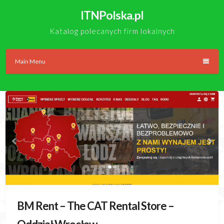
Skip
ITNPolska.pl
to
content
Katalog polecanych firm lokalnych
Main Menu
BM Rent – The CAT Rental Store –