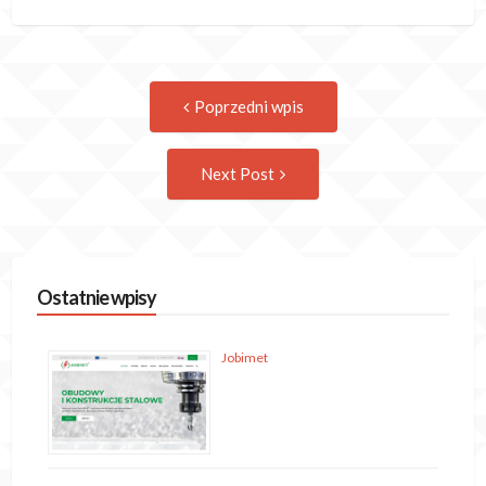
Post
Previous
Poprzedni wpis
post:
navigation
Następny
Next Post
wpis
Ostatnie wpisy
Jobimet