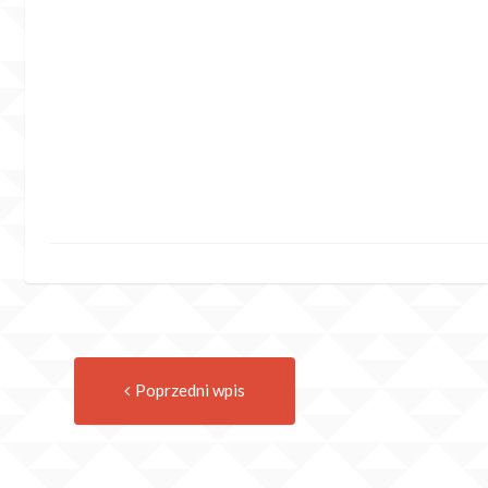
Previous
Post
Poprzedni wpis
post:
navigation