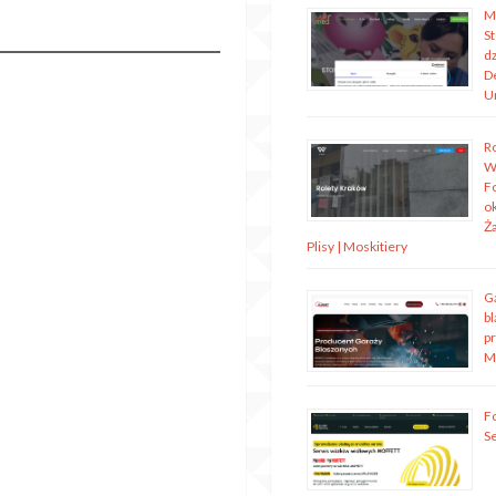
M
S
dz
D
U
R
W
Fo
o
Ża
Plisy | Moskitiery
G
bl
p
M
Fo
S