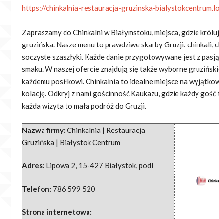
https://chinkalnia-restauracja-gruzinska-bialystokcentrum.lo
Zapraszamy do Chinkalni w Białymstoku, miejsca, gdzie królu
gruzińska. Nasze menu to prawdziwe skarby Gruzji: chinkali, 
soczyste szaszłyki. Każde danie przygotowywane jest z pasją
smaku. W naszej ofercie znajdują się także wyborne gruziński
każdemu posiłkowi. Chinkalnia to idealne miejsce na wyjątko
kolację. Odkryj z nami gościnność Kaukazu, gdzie każdy gość 
każda wizyta to mała podróż do Gruzji.
Nazwa firmy:
Chinkalnia | Restauracja
Gruzińska | Białystok Centrum
Adres:
Lipowa 2
,
15-427 Białystok
,
podl
Telefon:
786 599 520
Strona internetowa: