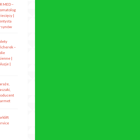
R MED –
tomatolog
iecięcy |
entysta
rsynów
olety
icherek –
lie
kienne |
luzje |
araże,
aszaki,
roducent
armet
rklift
ervice