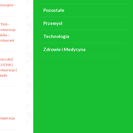
izacyjne –
Pozostałe
Przemysł
ETKA –
estauracja
olska –
Technologia
estaurant
Zdrowie i Medycyna
istro ALE
LUCHA |
stauracja |
biady
ekuperacja