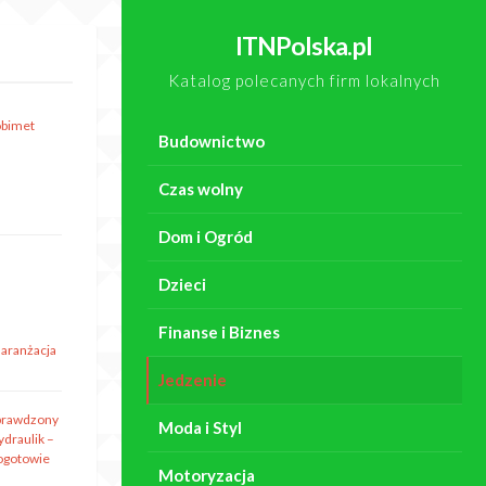
ITNPolska.pl
Katalog polecanych firm lokalnych
obimet
Budownictwo
Czas wolny
Dom i Ogród
Dzieci
Finanse i Biznes
 aranżacja
Jedzenie
prawdzony
Moda i Styl
ydraulik –
ogotowie
Motoryzacja