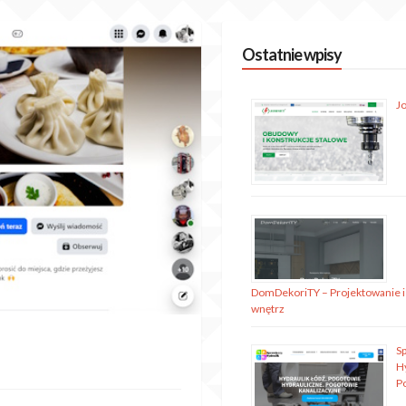
Ostatnie wpisy
J
DomDekoriTY – Projektowanie i
wnętrz
S
H
P