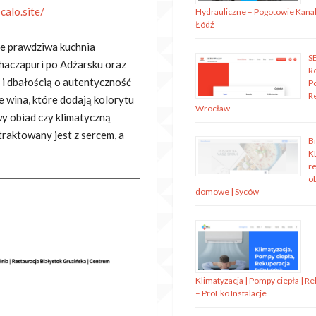
calo.site/
Hydrauliczne – Pogotowie Kanal
Łódź
je prawdziwa kuchnia
S
chaczapuri po
Adżarsku oraz
R
 i dbałością o autentyczność
P
R
e wina, które dodają kolorytu
Wrocław
wy obiad czy klimatyczną
traktowany jest z sercem, a
B
K
re
o
domowe | Syców
Klimatyzacja | Pompy ciepła | R
– ProEko Instalacje