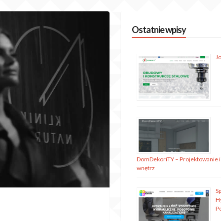
Ostatnie wpisy
J
DomDekoriTY – Projektowanie i
wnętrz
S
H
P