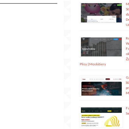
M
S
dz
D
U
R
W
Fo
o
Ża
Plisy | Moskitiery
G
bl
p
M
Fo
S