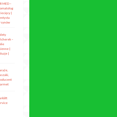
R MED –
tomatolog
iecięcy |
entysta
rsynów
olety
icherek –
lie
kienne |
luzje |
araże,
aszaki,
roducent
armet
rklift
ervice