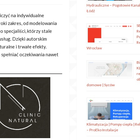
Hydrauliczne – Pogotowie Kanal
Łódź
liczyć na indywidualne
oki zakres, od modelowania
S
 specjaliści, którzy stale
R
P
usług. Dzięki autorskim
R
uralne i trwałe efekty.
Wrocław
m spełniać oczekiwania nawet
B
K
re
o
domowe | Syców
Klimatyzacja | Pompy ciepła | R
– ProEko Instalacje