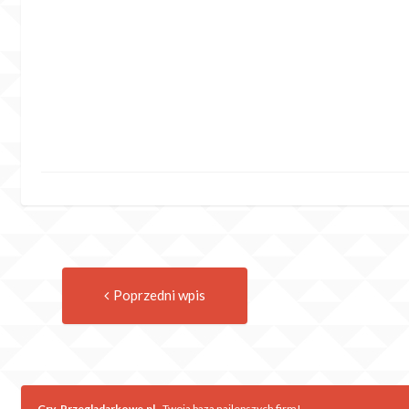
Previous
Post
Poprzedni wpis
post:
navigation
Gry-Przegladarkowe.pl
- Twoja baza najlepszych firm!