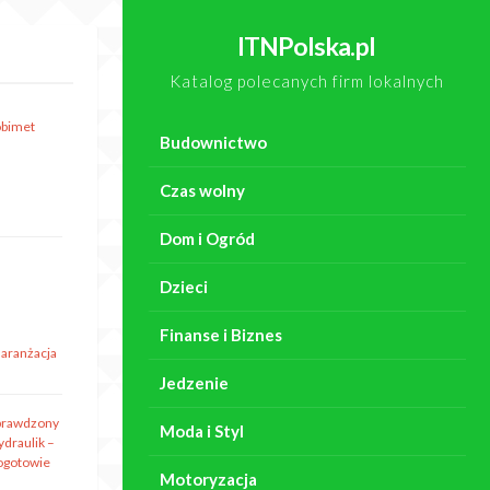
ITNPolska.pl
Katalog polecanych firm lokalnych
obimet
Budownictwo
Czas wolny
Dom i Ogród
Dzieci
Finanse i Biznes
 aranżacja
Jedzenie
prawdzony
Moda i Styl
ydraulik –
ogotowie
Motoryzacja