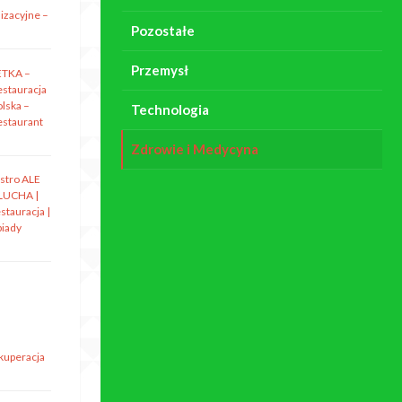
izacyjne –
Pozostałe
Przemysł
ETKA –
estauracja
olska –
Technologia
estaurant
Zdrowie i Medycyna
istro ALE
LUCHA |
stauracja |
biady
ekuperacja