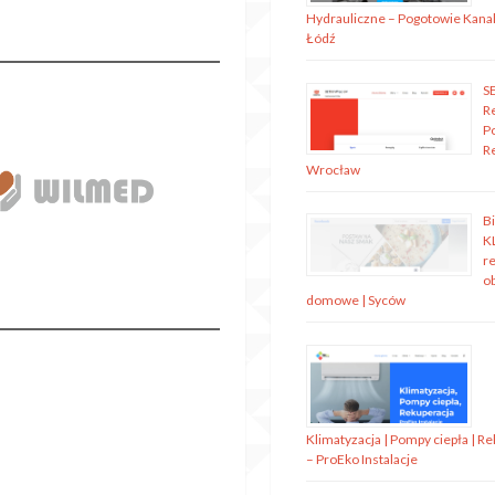
Hydrauliczne – Pogotowie Kanal
Łódź
S
R
P
R
Wrocław
B
K
re
o
domowe | Syców
Klimatyzacja | Pompy ciepła | R
– ProEko Instalacje