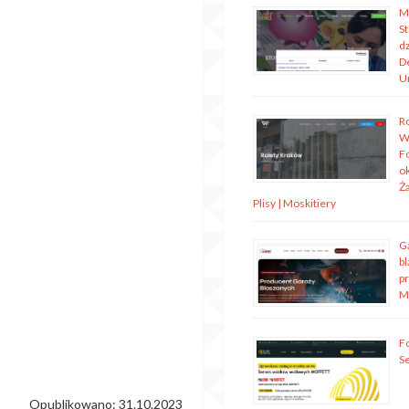
M
S
dz
D
U
R
W
Fo
o
Ża
Plisy | Moskitiery
G
bl
p
M
Fo
S
Opublikowano: 31.10.2023