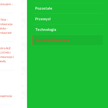
izacyjne –
Pozostałe
Przemysł
ETKA –
estauracja
olska –
Technologia
estaurant
Zdrowie i Medycyna
istro ALE
LUCHA |
stauracja |
biady
ekuperacja