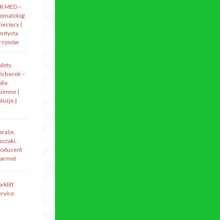
R MED –
tomatolog
iecięcy |
entysta
rsynów
olety
icherek –
lie
kienne |
luzje |
araże,
aszaki,
roducent
armet
rklift
ervice