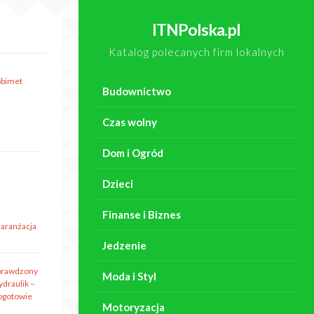
ITNPolska.pl
Katalog polecanych firm lokalnych
obimet
Budownictwo
Czas wolny
Dom i Ogród
Dzieci
Finanse i Biznes
 aranżacja
Jedzenie
prawdzony
Moda i Styl
ydraulik –
ogotowie
Motoryzacja