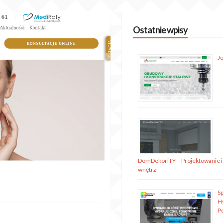
Ostatnie wpisy
J
DomDekoriTY – Projektowanie i
wnętrz
S
H
P