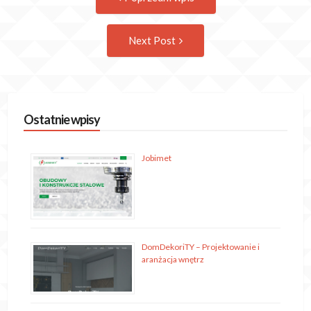
post:
navigation
Następny
Next Post
wpis
Ostatnie wpisy
Jobimet
DomDekoriTY – Projektowanie i
aranżacja wnętrz