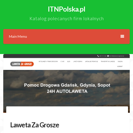
Skip
ITNPolska.pl
to
content
Katalog polecanych firm lokalnych
Main Menu
Laweta Za Grosze