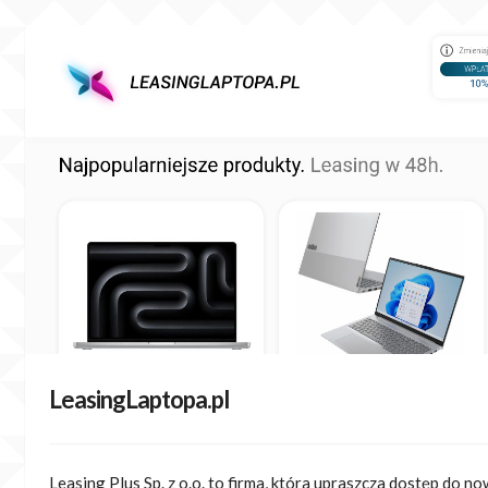
Skip
to
content
LeasingLaptopa.pl
Leasing Plus Sp. z o.o. to firma, która upraszcza dostęp do n