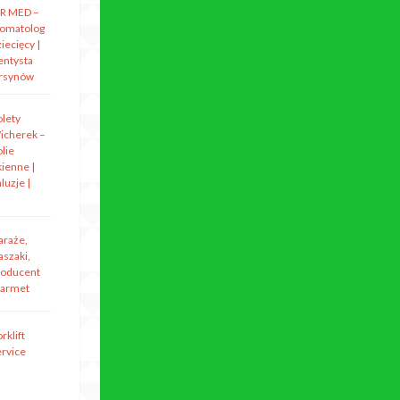
R MED –
tomatolog
iecięcy |
entysta
rsynów
olety
icherek –
lie
kienne |
luzje |
araże,
aszaki,
roducent
armet
rklift
ervice