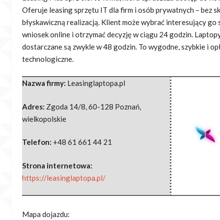
Oferuje leasing sprzętu IT dla firm i
osób prywatnych – bez sk
błyskawiczną realizacją. Klient może wybrać interesujący go 
wniosek online i otrzymać decyzję w ciągu 24 godzin. Laptopy
dostarczane są zwykle w 48 godzin. To wygodne, szybkie i op
technologiczne.
Nazwa firmy:
Leasinglaptopa.pl
Adres:
Zgoda 14/8
,
60-128 Poznań
,
wielkopolskie
Telefon:
+48 61 661 44 21
Strona internetowa:
https://leasinglaptopa.pl/
Mapa dojazdu: