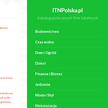
ITNPolska.pl
Katalog polecanych firm lokalnych
obimet
Budownictwo
Czas wolny
Dom i Ogród
Dzieci
Finanse i Biznes
 aranżacja
Jedzenie
prawdzony
Moda i Styl
ydraulik –
ogotowie
Motoryzacja