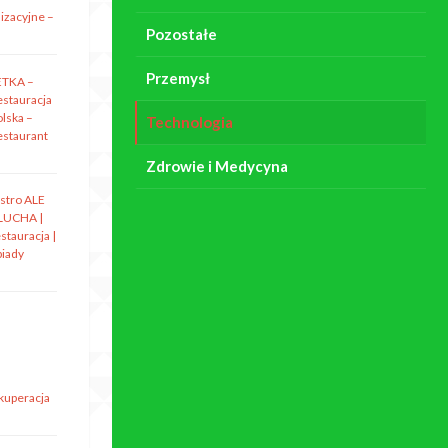
izacyjne –
Pozostałe
Przemysł
ETKA –
estauracja
olska –
Technologia
estaurant
Zdrowie i Medycyna
istro ALE
LUCHA |
stauracja |
biady
ekuperacja