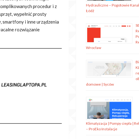
Hydrauliczne – Pogotowie Kanal
omplikowanych procedur i z
Łódź
sprzęt, wypełnić prosty
, smartfony i inne urządzenia
S
łacalne rozwiązanie
R
P
R
Wrocław
B
K
re
o
domowe | Syców
Klimatyzacja | Pompy ciepła | R
– ProEko Instalacje