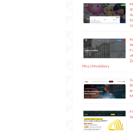
M
S
dz
D
U
R
W
Fo
o
Ża
Plisy | Moskitiery
G
bl
p
M
Fo
S