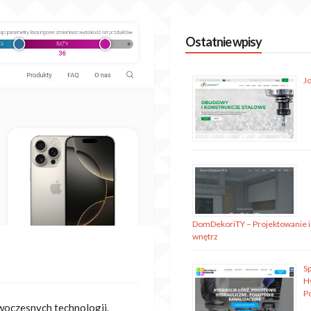
Ostatnie wpisy
J
DomDekoriTY – Projektowanie i
wnętrz
S
H
P
owoczesnych technologii.