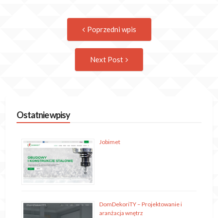
Post
Previous
Poprzedni wpis
post:
navigation
Następny
Next Post
wpis
Ostatnie wpisy
Jobimet
DomDekoriTY – Projektowanie i
aranżacja wnętrz