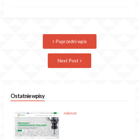
Post
Previous
Poprzedni wpis
post:
navigation
Następny
Next Post
wpis
Ostatnie wpisy
Jobimet