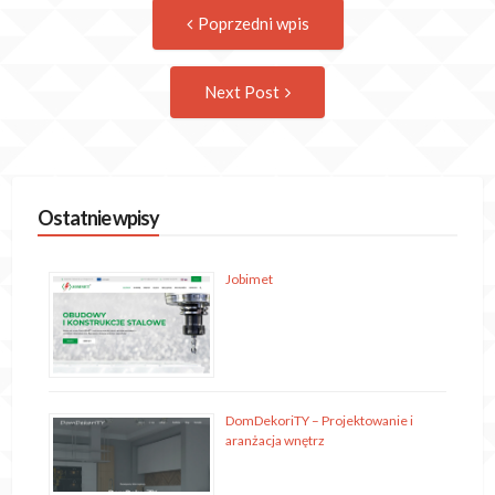
Post
Previous
Poprzedni wpis
post:
navigation
Następny
Next Post
wpis
Ostatnie wpisy
Jobimet
DomDekoriTY – Projektowanie i
aranżacja wnętrz