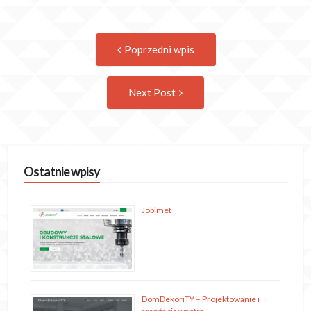
Post
Previous
Poprzedni wpis
post:
navigation
Następny
Next Post
wpis
Ostatnie wpisy
Jobimet
DomDekoriTY – Projektowanie i