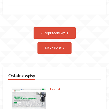
Post
Previous
Poprzedni wpis
post:
navigation
Następny
Next Post
wpis
Ostatnie wpisy
Jobimet