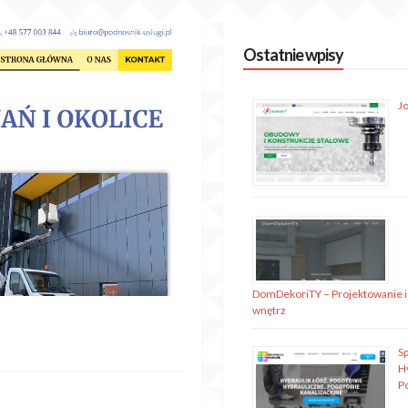
Ostatnie wpisy
J
DomDekoriTY – Projektowanie i
wnętrz
S
H
P