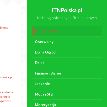
ITNPolska.pl
Katalog polecanych firm lokalnych
obimet
Budownictwo
Czas wolny
Dom i Ogród
Dzieci
Finanse i Biznes
 aranżacja
Jedzenie
prawdzony
Moda i Styl
ydraulik –
ogotowie
Motoryzacja