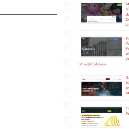
M
S
dz
D
U
R
W
Fo
o
Ża
Plisy | Moskitiery
G
bl
p
M
Fo
S