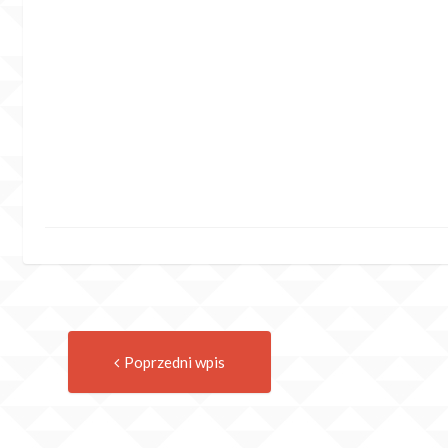
Previous
Post
Poprzedni wpis
post:
navigation