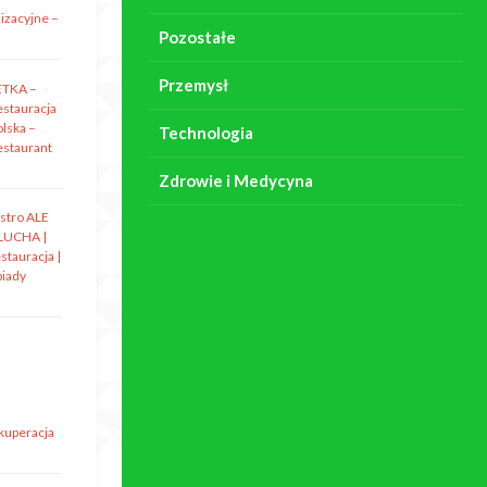
izacyjne –
Pozostałe
Przemysł
ETKA –
estauracja
olska –
Technologia
estaurant
Zdrowie i Medycyna
istro ALE
LUCHA |
stauracja |
biady
ekuperacja