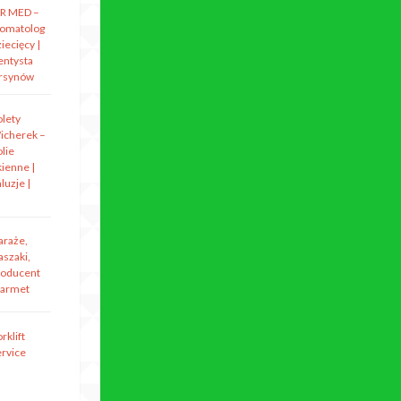
R MED –
tomatolog
iecięcy |
entysta
rsynów
olety
icherek –
lie
kienne |
luzje |
araże,
aszaki,
roducent
armet
rklift
ervice