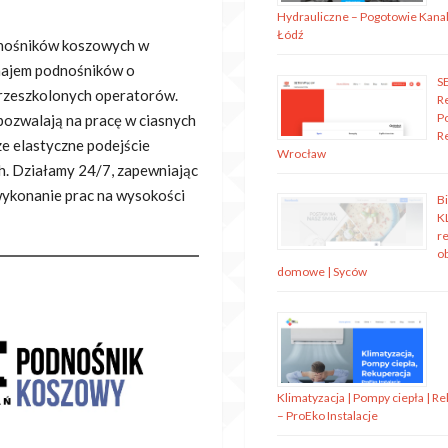
Hydrauliczne – Pogotowie Kanal
Łódź
dnośników koszowych w
ynajem podnośników o
S
rzeszkolonych operatorów.
R
P
 pozwalają na pracę w ciasnych
R
ze elastyczne podejście
Wrocław
ch. Działamy 24/7, zapewniając
wykonanie prac na wysokości
B
K
re
o
domowe | Syców
Klimatyzacja | Pompy ciepła | R
– ProEko Instalacje