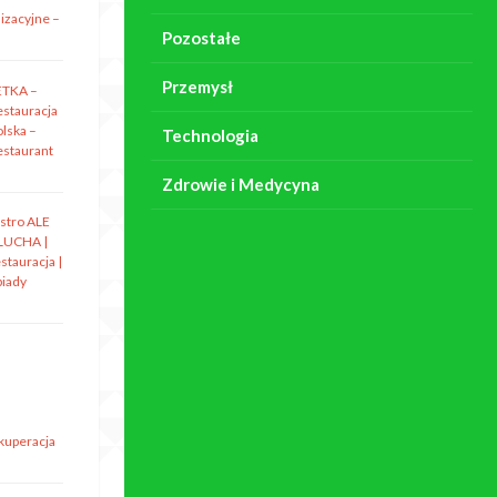
izacyjne –
Pozostałe
Przemysł
ETKA –
estauracja
olska –
Technologia
estaurant
Zdrowie i Medycyna
istro ALE
LUCHA |
stauracja |
biady
ekuperacja