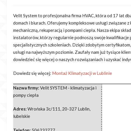
Velit System to profesjonalna firma HVAC, która od 17 lat d
domach i biurach. Oferujemy kompleksowe
usługi związane z 
mechaniczną, rekuperacją i pompami ciepła. Nasza ekipa skła
instalatorów, którzy regularnie podnoszą swoje kwalifikacje 
specjalistycznych szkoleniach. Dzięki zdobytym certyfikatom
usługi na najwyższym poziomie. Zaufały nam już tysiące klient
dowiedzieć się więcej o naszych rozwiązaniach i uzyskać ind
Dowiedz się więcej:
Montaż Klimatyzacji w Lublinie
Nazwa firmy:
Velit SYSTEM - klimatyzacja i
pompy ciepła
Adres:
Wrońska 3c/111
,
20-327 Lublin
,
lubelskie
Telefon:
506232777