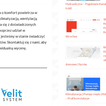
Hydrauliczne – Pogotowie Kanal
Łódź
ba o komfort powietrza w
klimatyzacją, wentylacją
S
R
da się z doświadczonych
P
poprzez udział w
R
, jesteśmy w stanie świadczyć
Wrocław
ów. Skontaktuj się z nami, aby
B
ywidualną wycenę.
K
re
o
domowe | Syców
Klimatyzacja | Pompy ciepła | R
– ProEko Instalacje