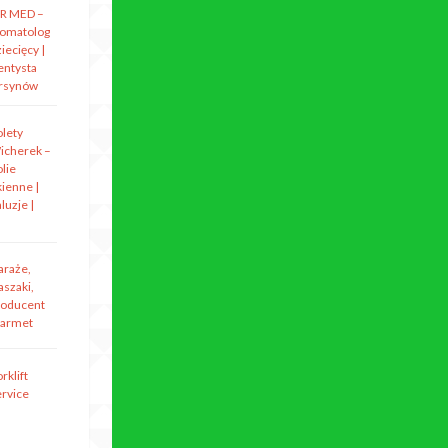
R MED –
tomatolog
iecięcy |
entysta
rsynów
olety
icherek –
lie
kienne |
luzje |
araże,
aszaki,
roducent
armet
rklift
ervice