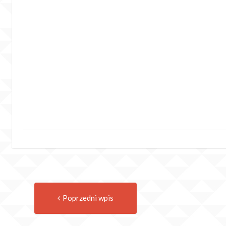
Previous
Post
Poprzedni wpis
post:
navigation