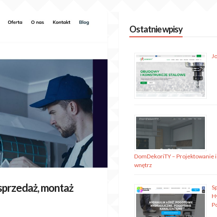
Ostatnie wpisy
J
DomDekoriTY – Projektowanie i
wnętrz
 sprzedaż, montaż
S
H
P