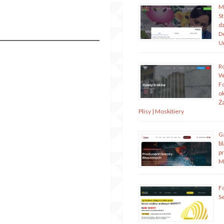
M
S
dz
D
U
R
W
Fo
o
Ża
Plisy | Moskitiery
G
bl
p
M
Fo
S