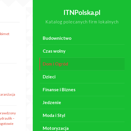
ITNPolska.pl
Katalog polecanych firm lokalnych
obimet
Budownictwo
Czas wolny
Dom i Ogród
Dzieci
Finanse i Biznes
 aranżacja
Jedzenie
prawdzony
Moda i Styl
ydraulik –
ogotowie
Motoryzacja