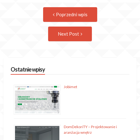
Post
Previous
Poprzedni wpis
post:
navigation
Następny
Next Post
wpis
Ostatnie wpisy
Jobimet
DomDekoriTY – Projektowanie i
aranżacja wnętrz