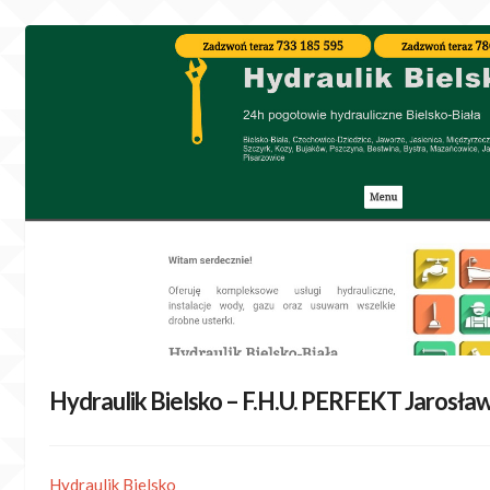
Skip
to
content
Hydraulik Bielsko – F.H.U. PERFEKT Jarosła
Hydraulik Bielsko