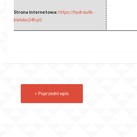
Strona internetowa:
https://hydraulik-
bielsko24h.pl/
Previous
Post
Poprzedni wpis
post:
navigation