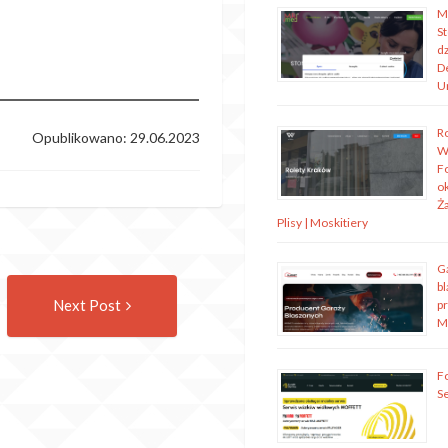
M
S
dz
D
U
R
Opublikowano: 29.06.2023
W
Fo
o
Ża
Plisy | Moskitiery
G
Następny
bl
Next Post
p
wpis
M
Fo
S