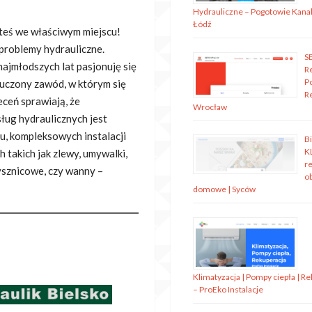
Hydrauliczne – Pogotowie Kanal
Łódź
teś we właściwym miejscu!
 problemy hydrauliczne.
S
najmłodszych lat pasjonuję się
R
P
yuczony zawód, w którym się
R
eceń sprawiają, że
Wrocław
ług hydraulicznych jest
u, kompleksowych instalacji
B
K
 takich jak zlewy, umywalki,
re
ysznicowe, czy wanny –
o
domowe | Syców
Klimatyzacja | Pompy ciepła | R
– ProEko Instalacje