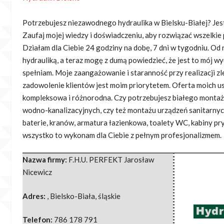
Potrzebujesz niezawodnego hydraulika w Bielsku-Białej? Jes
Zaufaj mojej wiedzy i doświadczeniu, aby rozwiązać wszelkie
Działam
dla Ciebie 24 godziny na dobę, 7 dni w tygodniu. Od 
hydrauliką, a teraz mogę z dumą powiedzieć, że jest to mój w
spełniam. Moje zaangażowanie i staranność przy realizacji zl
zadowolenie klientów jest moim priorytetem. Oferta moich us
kompleksowa i różnorodna. Czy potrzebujesz białego montaż
wodno-kanalizacyjnych, czy też montażu urządzeń sanitarnych
baterie, kranów, armatura łazienkowa, toalety WC, kabiny pr
wszystko to wykonam dla Ciebie z pełnym profesjonalizmem.
Nazwa firmy:
F.H.U. PERFEKT Jarosław
Nicewicz
Adres:
,
Bielsko-Biała
,
śląskie
Telefon:
786 178 791