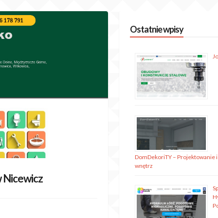
Ostatnie wpisy
J
DomDekoriTY – Projektowanie i
wnętrz
w Nicewicz
S
H
P