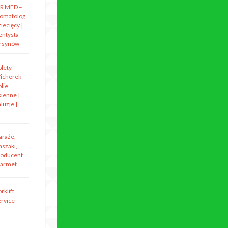
R MED –
tomatolog
iecięcy |
entysta
rsynów
olety
icherek –
lie
kienne |
luzje |
araże,
aszaki,
roducent
armet
rklift
ervice