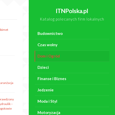
ITNPolska.pl
Katalog polecanych firm lokalnych
obimet
Budownictwo
Czas wolny
Dom i Ogród
Dzieci
Finanse i Biznes
 aranżacja
Jedzenie
prawdzony
Moda i Styl
ydraulik –
ogotowie
Motoryzacja