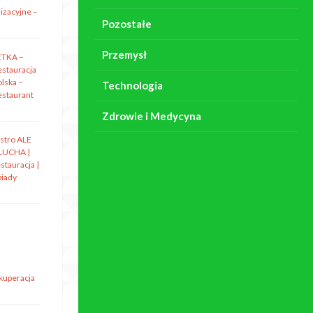
izacyjne –
Pozostałe
Przemysł
ETKA –
estauracja
olska –
Technologia
estaurant
Zdrowie i Medycyna
istro ALE
LUCHA |
stauracja |
biady
ekuperacja