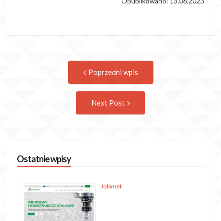
Opublikowano: 13.06.2023
Post
Previous
Poprzedni wpis
post:
navigation
Następny
Next Post
wpis
Ostatnie wpisy
Jobimet