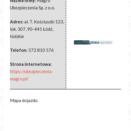
Nazwa firmy:
Magro
Ubezpieczenia Sp. z o.o.
Adres:
al. T. Kościuszki 123,
lok. 307
,
90-441 Łódź
,
łódzkie
Telefon:
572 810 576
Strona internetowa:
https://ubezpieczenia-
magro.pl/
Mapa dojazdu: